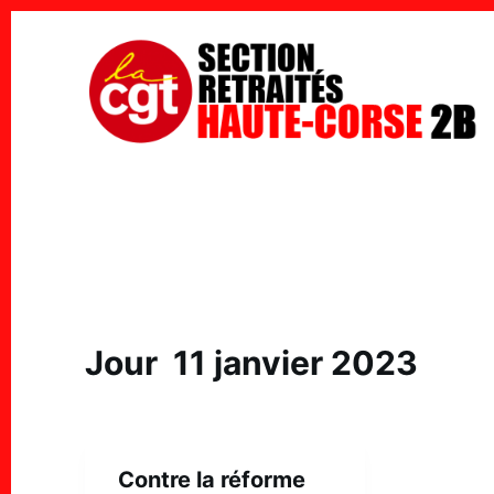
P
a
s
s
e
r
a
u
c
o
n
t
Jour
11 janvier 2023
e
n
u
Contre la réforme